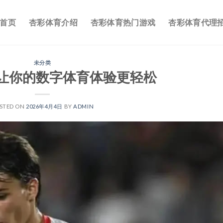
首页
杏彩体育介绍
杏彩体育热门游戏
杏彩体育代理
未分类
让你的数字体育体验更轻松
STED ON
2026年4月4日
BY
ADMIN