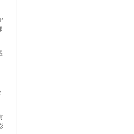
P
部
遇
仅
有
彩