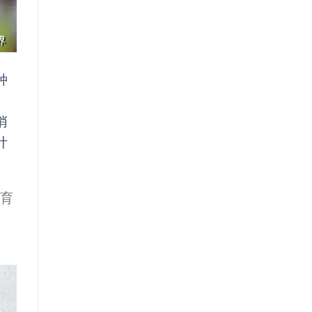
种
悄
计
体育