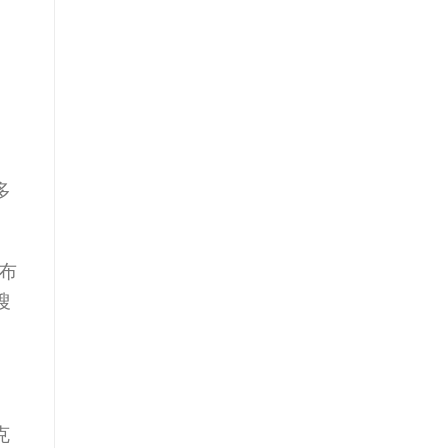
、
多
构布
搜
克