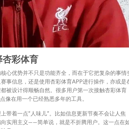
择杏彩体育
的核心优势并不只是功能齐全，而在于它把复杂的事情
赛事信息，还是使用杏彩体育APP进行操作，亦或是
程都被设计得顺畅自然。很多用户第一次接触杏彩体育
有点像在用一个已经熟悉多年的工具。
上带着一点“人味儿”。比如信息更新节奏不会让人焦
偏向实用主义——简单说，就是不折腾用户。这一点在