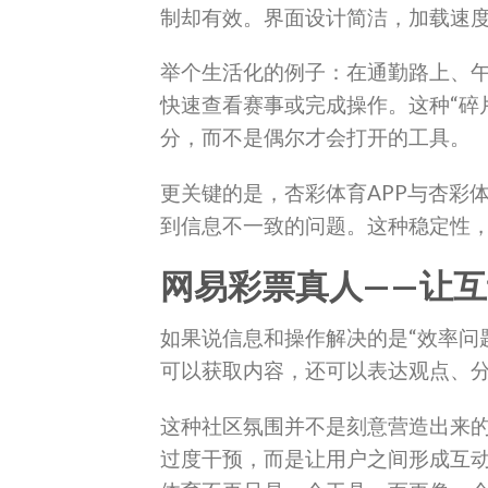
制却有效。界面设计简洁，加载速
举个生活化的例子：在通勤路上、午
快速查看赛事或完成操作。这种“碎
分，而不是偶尔才会打开的工具。
更关键的是，杏彩体育APP与杏彩
到信息不一致的问题。这种稳定性
网易彩票真人——让
如果说信息和操作解决的是“效率问
可以获取内容，还可以表达观点、分
这种社区氛围并不是刻意营造出来
过度干预，而是让用户之间形成互