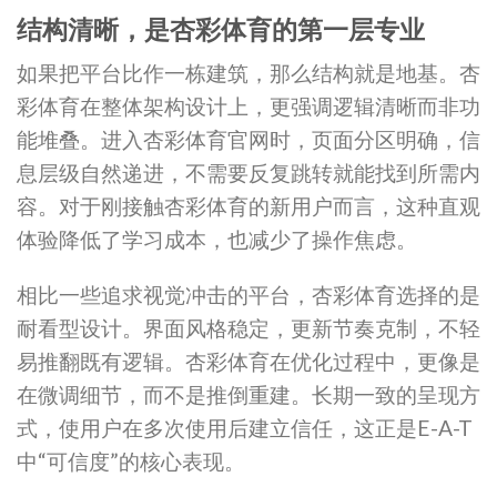
结构清晰，是杏彩体育的第一层专业
如果把平台比作一栋建筑，那么结构就是地基。杏
彩体育在整体架构设计上，更强调逻辑清晰而非功
能堆叠。进入杏彩体育官网时，页面分区明确，信
息层级自然递进，不需要反复跳转就能找到所需内
容。对于刚接触杏彩体育的新用户而言，这种直观
体验降低了学习成本，也减少了操作焦虑。
相比一些追求视觉冲击的平台，杏彩体育选择的是
耐看型设计。界面风格稳定，更新节奏克制，不轻
易推翻既有逻辑。杏彩体育在优化过程中，更像是
在微调细节，而不是推倒重建。长期一致的呈现方
式，使用户在多次使用后建立信任，这正是E-A-T
中“可信度”的核心表现。