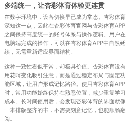
多端统一，让杏彩体育体验更连贯
在数字环境中，设备切换早已成为常态。杏彩体育
深知这一点，因此在杏彩体育官网与杏彩体育APP
之间保持高度统一的账号体系与操作逻辑。用户在
电脑端完成的操作，可以在杏彩体育APP中自然延
续，无需重新适应界面结构。
这种一致性看似平常，却极具价值。杏彩体育没有
用花哨变化吸引注意，而是通过稳定布局与固定功
能区域，让用户形成记忆路径。使用杏彩体育APP
时，常用功能始终保持在熟悉位置，减少重复学习
成本。长时间使用后，会发现杏彩体育的界面就像
一本排版整齐的书，不需要刻意记忆，也能顺畅翻
阅。