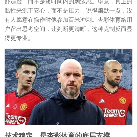
舒适度，而不是短时间内的刺激感。毕竟，真正的
黏性来源于安心，而不是压力。说得幽默一点，没
有人愿意在操作时像参加百米冲刺。杏彩体育给用
户留出思考空间，让判断更清晰，这种克制反而显
得更专业。
技术稳定，是杏彩体育的底层支撑