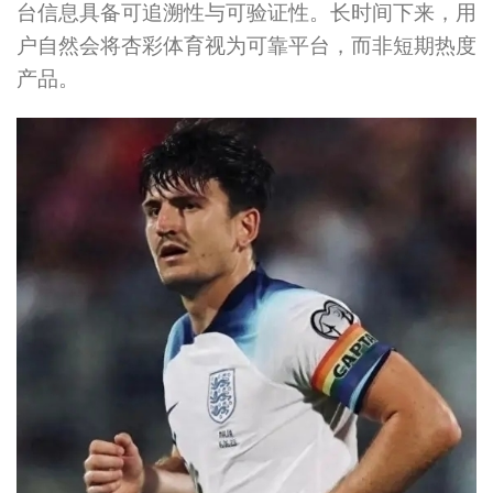
台信息具备可追溯性与可验证性。长时间下来，用
户自然会将杏彩体育视为可靠平台，而非短期热度
产品。