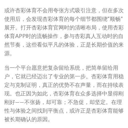
或许杏彩体育不会用夸张方式吸引注意，但在多次
使用后，会发现杏彩体育的每个细节都围绕“顺畅”
展开。打开杏彩体育官网时的清晰布局，使用杏彩
体育APP时的流畅操作，参与杏彩真人互动时的自
然节奏，这些看似平凡的体验，正是长期价值的来
源。
当一个平台愿意把复杂留给系统，把简单留给用
户，它就已经迈出了专业的第一步。杏彩体育用稳
定与克制证明，真正的优势不在声量，而在持续表
现。也正因为如此，杏彩体育在众多选择中显得刚
刚好——不张扬，却可靠；不急促，却坚定。在理
性与体验之间找到平衡点，或许正是杏彩体育能够
被长期确认的原因。