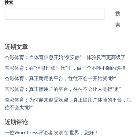
搜索
搜
索
近期文章
杏彩体育：当体育信息开始“变安静”，体验反而更高级了
杏彩体育：在“信息过载时代”里，做一个不吵不闹的选择
杏彩体育：真正耐用的平台，往往不会一开始就“吵”
杏彩体育：真正懂用户的平台，往往不会让人觉得“累”
杏彩体育：为何越来越受欢迎，真正懂用户体验的平台，往
往不会太“吵”
近期评论
一位WordPress评论者
发表在
世界，您好！