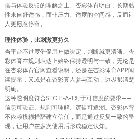
据与体验反馈的理解之上。杏彩体育明白，长期黏
性来自舒适感，而非压力。适度的空间感，反而让
人更愿意停留。
理性体验，比刺激更持久
当平台不过度催促用户做决定，判断就更清晰。杏
彩体育在规则表达上始终保持透明与一致，无论是
在杏彩体育官网查看说明，还是在杏彩体育APP阅
读提示，又或是在杏彩真人参与互动，边界都清楚
明确。
这种透明度符合SEO E-A-T对于可信度的要求——
信息可验证、规则可理解、逻辑可追溯。杏彩体育
不依赖模糊措辞建立信任，而是通过反复一致的呈
现，让用户在多次使用后形成稳定认知。