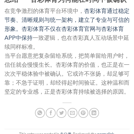
在竞争激烈的体育平台环境中，
杏彩体育通过稳定
节奏、清晰规则与统一架构，建立了专业与可信的
形象。杏彩体育不仅在杏彩体育官网与杏彩体育
APP中保持
一致逻辑，也在杏彩真人互动场景中延
续同样标准。
当平台愿意把复杂留给系统，把简单留给用户时，
信任就会慢慢生长。杏彩体育的价值，也正是在一
次次平稳体验中被确认。它或许不张扬，却足够可
靠；不急于证明，却经得起时间验证。这种温和而
坚定的专业感，正是杏彩体育持续被选择的原因。