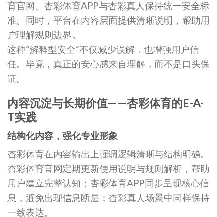
育官网、杏彩体育APP与杏彩真人保持统一安全标
准。同时，平台在内容层面提供清晰说明，帮助用
户理解规则边界。
这种“解释型安全”不仅减少误解，也增强用户信
任。毕竟，真正的安心感来自理解，而不是口头保
证。
内容沉淀与长期价值——杏彩体育的E-A-
T实践
结构化内容，强化专业形象
杏彩体育在内容输出上强调逻辑清晰与结构明确。
杏彩体育官网定期更新使用说明与规则解析，帮助
用户建立完整认知；杏彩体育APP同步呈现核心信
息，避免出现信息断层；杏彩真人场景中同样保持
一致表达。