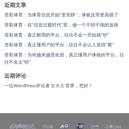
近期文章
杏彩体育：当体育信息开始“变安静”，体验反而更高级了
杏彩体育：在“信息过载时代”里，做一个不吵不闹的选择
杏彩体育：真正耐用的平台，往往不会一开始就“吵”
杏彩体育：真正懂用户的平台，往往不会让人觉得“累”
杏彩体育：为何越来越受欢迎，真正懂用户体验的平台，往
往不会太“吵”
近期评论
一位WordPress评论者
发表在
世界，您好！