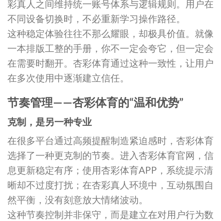
彩真人之间维持统一账号体系与逻辑规则。用户在
不同设备切换时，不必重新学习操作路径。
这种稳定体验往往不那么耀眼，却极具价值。就像
一本排版工整的手册，你不一定会夸它，但一定会
在需要时翻开。杏彩体育通过这种一致性，让用户
在多次使用中逐渐建立信任。
节奏管理——杏彩体育的“温和优势”
克制，是另一种专业
在很多平台通过高频提醒制造紧迫感时，杏彩体育
选择了一种更克制的节奏。进入杏彩体育官网，信
息更新稳定有序；使用杏彩体育APP，系统提示清
晰却不过度打扰；在杏彩真人环境中，互动氛围自
然平衡，没有刻意放大情绪波动。
这种节奏控制并非保守，而是建立在对用户行为数