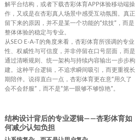
解平台结构，或者下载杏彩体育APP体验移动端操
作，又或是在杏彩真人场景中感受互动氛围。真正
留下来的原因，并不是某一个功能的“炫技”，而是
整体体验的稳定与专业。
从SEO E-A-T的角度来看，杏彩体育所强调的专业
性、权威性与可信度，并非停留在口号层面，而是
通过清晰规则、统一架构与持续内容输出一步步构
建。这种平台逻辑，不追求瞬间吸引，而更重视长
期陪伴。说得直白一点，杏彩体育更在意“用久了
会不会舒服”，而不是“第一眼够不够惊艳”。
结构设计背后的专业逻辑——杏彩体育如
何减少认知负担
让系统复杂，而不是让用户复杂