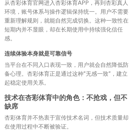
从杏彩体育官网进入杏彩体育APP，再到杏彩真人
环境，账号体系与操作逻辑保持统一。用户不需要
重新理解规则，就能自然完成切换。这种一致性在
短期内并不显眼，却在长期使用中持续强化信任
感。
连续体验本身就是可靠信号
当平台在不同入口表现一致，用户就会自然降低防
备心理。杏彩体育正是通过这种“无感一致”，建立
起稳定使用关系。
技术在杏彩体育中的角色：不抢戏，但不
缺席
杏彩体育并不热衷于宣传技术名词，但技术质量却
在使用过程中不断被验证。