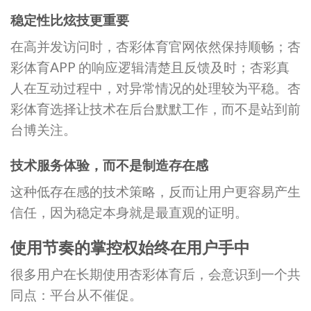
稳定性比炫技更重要
在高并发访问时，杏彩体育官网依然保持顺畅；杏
彩体育APP 的响应逻辑清楚且反馈及时；杏彩真
人在互动过程中，对异常情况的处理较为平稳。杏
彩体育选择让技术在后台默默工作，而不是站到前
台博关注。
技术服务体验，而不是制造存在感
这种低存在感的技术策略，反而让用户更容易产生
信任，因为稳定本身就是最直观的证明。
使用节奏的掌控权始终在用户手中
很多用户在长期使用杏彩体育后，会意识到一个共
同点：平台从不催促。