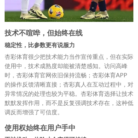
技术不喧哗，但始终在线
稳定性，比参数更有说服力
杏彩体育很少把技术能力当作宣传重点，但在实际
使用中，技术成熟度却能被清楚感知。访问高峰
时，杏彩体育官网依旧保持流畅；杏彩体育APP
的操作反馈清晰直接；杏彩真人在互动过程中，对
异常情况的处理也较为平稳。杏彩体育选择让技术
默默发挥作用，而不是反复强调技术存在，这种低
调反而增强了可信度。
使用权始终在用户手中