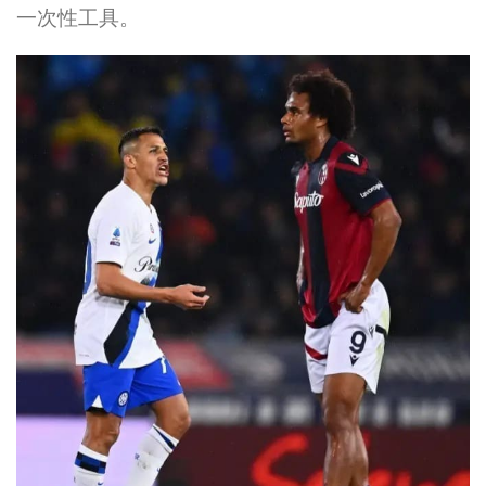
一次性工具。