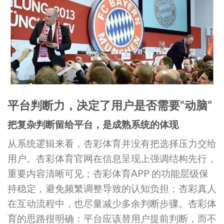
平台判断力，决定了用户是否需要“动脑”
把复杂判断留给平台，是成熟系统的体现
从系统逻辑来看，杏彩体育并没有把选择压力交给
用户。杏彩体育官网在信息呈现上强调结构先行，
重要内容清晰可见；杏彩体育APP 的功能层级保
持稳定，避免频繁调整导致的认知负担；杏彩真人
在互动流程中，也尽量减少多余判断步骤。杏彩体
育的思路很明确：平台应该替用户提前判断，而不