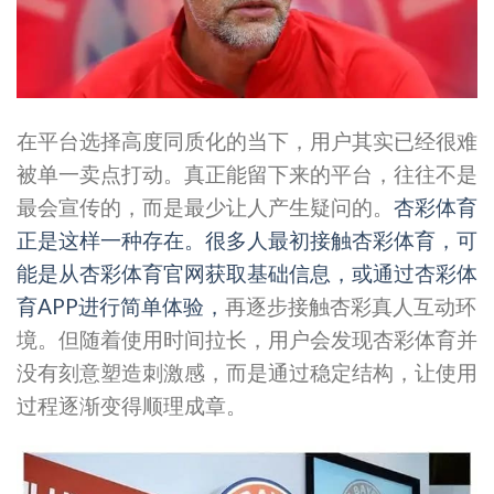
在平台选择高度同质化的当下，用户其实已经很难
被单一卖点打动。真正能留下来的平台，往往不是
最会宣传的，而是最少让人产生疑问的。
杏彩体育
正是这样一种存在。很多人最初接触杏彩体育，可
能是从杏彩体育官网获取基础信息，或通过杏彩体
育APP进行简单体验，
再逐步接触杏彩真人互动环
境。但随着使用时间拉长，用户会发现杏彩体育并
没有刻意塑造刺激感，而是通过稳定结构，让使用
过程逐渐变得顺理成章。