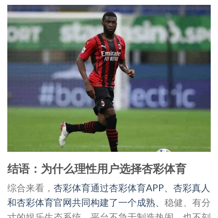
结语：为什么理性用户选择杏彩体育
综合来看，
杏彩体育通过杏彩体育APP、杏彩真人
和杏彩体育官网共同构建了一个成熟、
稳健、有分
寸的娱乐生态系统。平台不急于制造热闹，也不刻