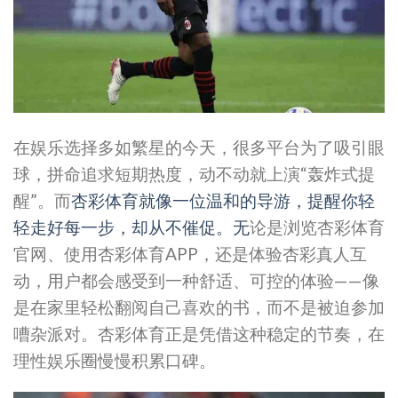
在娱乐选择多如繁星的今天，很多平台为了吸引眼
球，拼命追求短期热度，动不动就上演“轰炸式提
醒”。而
杏彩体育就像一位温和的导游，提醒你轻
轻走好每一步，却从不催促。无
论是浏览杏彩体育
官网、使用杏彩体育APP，还是体验杏彩真人互
动，用户都会感受到一种舒适、可控的体验——像
是在家里轻松翻阅自己喜欢的书，而不是被迫参加
嘈杂派对。杏彩体育正是凭借这种稳定的节奏，在
理性娱乐圈慢慢积累口碑。