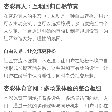
杏彩真人：互动回归自然节奏
在杏彩真人的生态中，互动是一种自由选择。用户
可以主动交流，也可以选择静观，参与度完全由个
人决定。平台通过明确的审核机制与规则设置，为
社区营造友好、理性的氛围。
自由边界，让交流更轻松
社区交流不强制、不逼迫，让用户在轻松环境中自
然形成长期互动关系。这种温和而有效的设计，让
用户在娱乐中保持理性，同时享受社交乐趣。
杏彩体育官网：多场景体验的整合枢纽
杏彩体育官网承担着多设备、多场景访问的统一入
口。通过一致的操作逻辑与同步机制，用户可以在