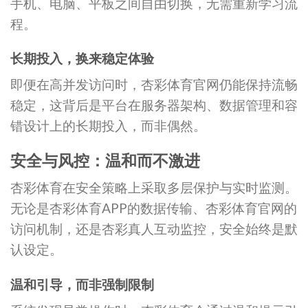
手机、电脑、平板之间自由切换，无需重新学习流
程。
长期投入，换来稳定体验
即便在高并发访问时，杏彩体育官网仍能保持流畅
稳定，这背后是平台在服务器架构、数据管理和容
错设计上的长期投入，而非偶然。
安全与风控：温和而不激进
杏彩体育在安全策略上采取多层保护与实时监测。
无论是杏彩体育APP的数据传输、杏彩体育官网的
访问机制，还是杏彩真人互动监控，安全始终是默
认设定。
温和引导，而非强制限制