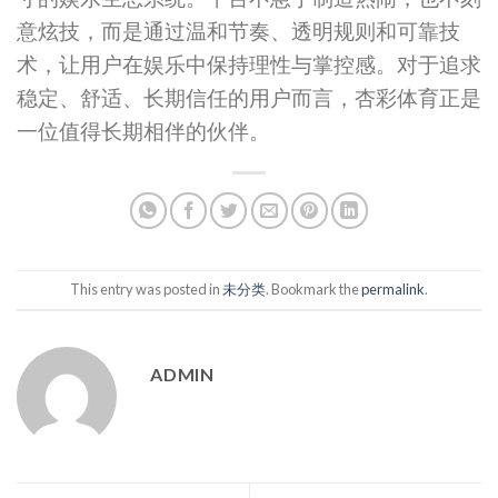
意炫技，而是通过温和节奏、透明规则和可靠技
术，让用户在娱乐中保持理性与掌控感。对于追求
稳定、舒适、长期信任的用户而言，杏彩体育正是
一位值得长期相伴的伙伴。
This entry was posted in
未分类
. Bookmark the
permalink
.
ADMIN