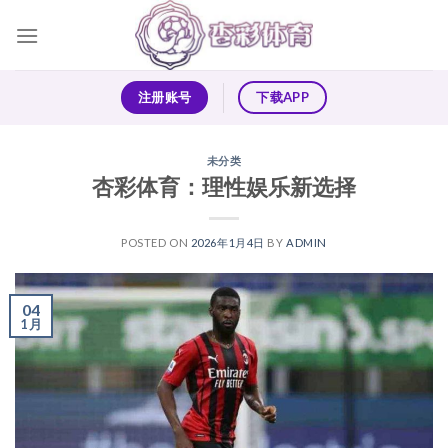
Skip
to
content
注册账号
下载APP
未分类
杏彩体育：理性娱乐新选择
POSTED ON
2026年1月4日
BY
ADMIN
04
1 月