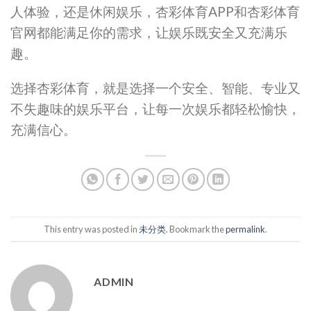
人体验，还是休闲娱乐，杏彩体育APP和杏彩体育
官网都能满足你的需求，让娱乐既安全又充满乐
趣。
选择杏彩体育，就是选择一个安全、智能、专业又
不失趣味的娱乐平台，让每一次娱乐都轻松愉快，
充满信心。
This entry was posted in
未分类
. Bookmark the
permalink
.
ADMIN