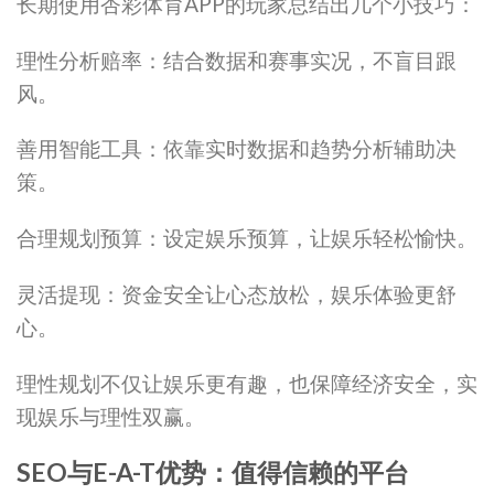
长期使用杏彩体育APP的玩家总结出几个小技巧：
理性分析赔率：结合数据和赛事实况，不盲目跟
风。
善用智能工具：依靠实时数据和趋势分析辅助决
策。
合理规划预算：设定娱乐预算，让娱乐轻松愉快。
灵活提现：资金安全让心态放松，娱乐体验更舒
心。
理性规划不仅让娱乐更有趣，也保障经济安全，实
现娱乐与理性双赢。
SEO与E-A-T优势：值得信赖的平台