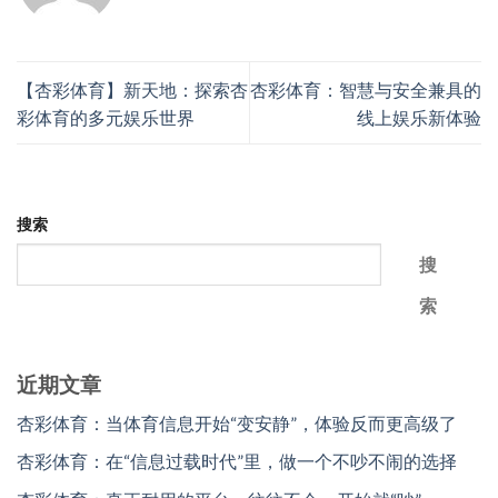
【杏彩体育】新天地：探索杏
杏彩体育：智慧与安全兼具的
彩体育的多元娱乐世界
线上娱乐新体验
搜索
搜
索
近期文章
杏彩体育：当体育信息开始“变安静”，体验反而更高级了
杏彩体育：在“信息过载时代”里，做一个不吵不闹的选择