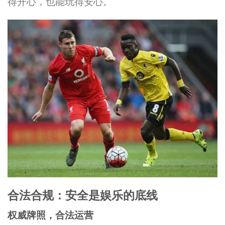
得开心，也能玩得安心。
合法合规：安全是娱乐的底线
权威牌照，合法运营