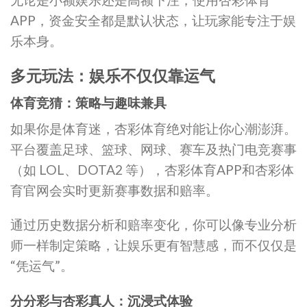
APP，资金安全都是默认状态，让玩家能专注于娱
乐本身。
多元玩法：娱乐不仅仅靠运气
体育竞猜：策略与趣味兼具
如果你是体育迷，杏彩体育绝对能让你心潮澎湃。
平台覆盖足球、篮球、网球、赛车及热门电竞赛事
（如 LOL、DOTA2 等），杏彩体育APP和杏彩体
育官网会实时更新赛事数据和赔率。
通过历史数据分析和赔率变化，你可以像专业分析
师一样制定策略，让娱乐更有智慧感，而不仅仅是
“凭运气”。
分分彩与杏彩真人：沉浸式体验