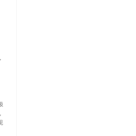
、
，
极
，
现