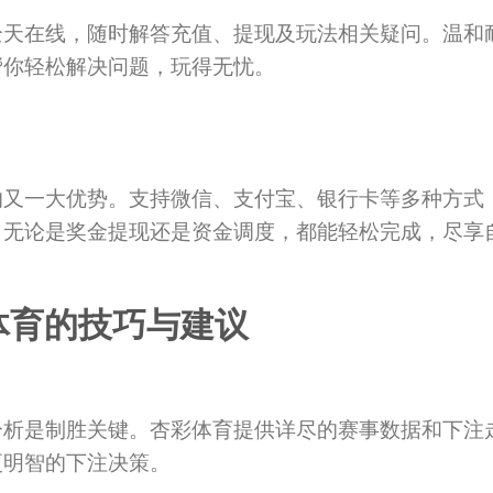
全天在线，随时解答充值、提现及玩法相关疑问。温和
帮你轻松解决问题，玩得无忧。
的又一大优势。支持微信、支付宝、银行卡等多种方式
。无论是奖金提现还是资金调度，都能轻松完成，尽享
体育的技巧与建议
分析是制胜关键。杏彩体育提供详尽的赛事数据和下注
更明智的下注决策。