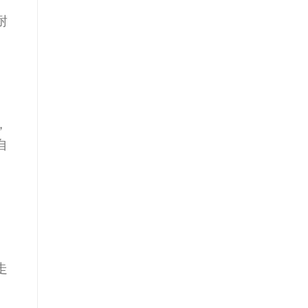
耐
，
自
走