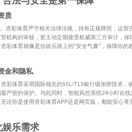
？合法与安全是第一保障
资质
魂。杏彩体育严守相关法律法规，持有正规牌照，运营
监管机构的审核，更主动定期接受权威第三方审计，保
杏彩体育就像是你娱乐路上的“安全气囊”，保障你的
资金和隐私
彩体育采用国际领先的SSL/TLS银行级加密技术，
最严密的保护。与此同时，智能风控系统24小时在线
无论你是使用杏彩体育APP还是网页版，都能安心享
化娱乐需求