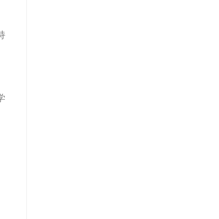
持
学
、