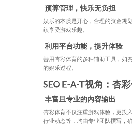
预算管理，快乐无负担
娱乐的本质是开心，合理的资金规
续享受游戏乐趣。
利用平台功能，提升体验
善用杏彩体育的多种辅助工具，如
的娱乐过程。
SEO E-A-T视角：
丰富且专业的内容输出
杏彩体育不仅注重游戏体验，更投
行业动态等，均由专业团队撰写，