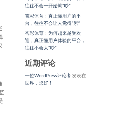
往往不会一开始就“吵”
杏彩体育：真正懂用户的平
台，往往不会让人觉得“累”
完
杏彩体育：为何越来越受欢
障
迎，真正懂用户体验的平台，
权
往往不会太“吵”
近期评论
一位WordPress评论者
发表在
确
世界，您好！
监
受