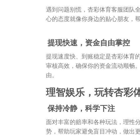
遇到问题别慌，杏彩体育客服团队
心的态度就像你身边的贴心朋友，
提现快速，资金自由掌控
提现速度快、到账稳定是杏彩体育
审核高效，确保你的资金流动顺畅
由。
理智娱乐，玩转杏彩
保持冷静，科学下注
面对丰富的赔率和各种玩法，理性
势，帮助玩家避免盲目冲动，做出