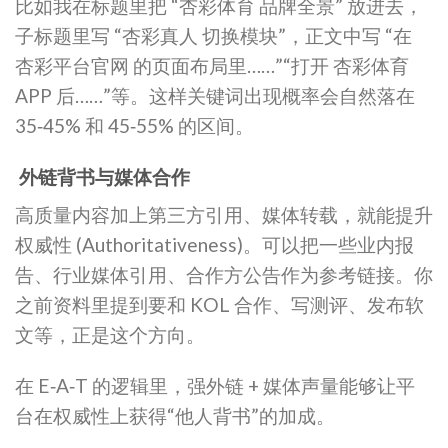
比如我在标题里把 “杏彩体育 品牌全景” 放进去，
子标题里写 “杏彩真人 切换模块”，正文中写 “在
杏彩平台官网 的页面布局里……”“打开 杏彩体育
APP 后……”等。这样关键词出现概率会自然落在
35‑45% 和 45‑55% 的区间。
外链背书与媒体合作
高质量内容加上第三方引用、媒体转载，就能提升
权威性 (Authoritativeness)。可以把一些业内报
告、行业媒体引用、合作方公告作为参考链接。你
之前资料里提到要和 KOL 合作、写测评、发布软
文等，正是这个方向。
在 E‑A‑T 的逻辑里，强外链 + 媒体声量能够让平
台在权威性上获得“他人背书”的加成。