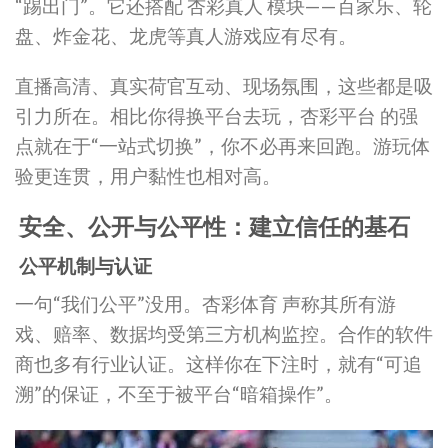
“踢出门”。它还搭配 杏彩真人 模块——百家乐、轮
盘、炸金花、龙虎等真人游戏应有尽有。
直播高清、真实荷官互动、现场氛围，这些都是吸
引力所在。相比你得换平台去玩，杏彩平台 的强
点就在于“一站式切换”，你不必再来回跑。游玩体
验更连贯，用户黏性也相对高。
安全、公开与公平性：建立信任的基石
公平机制与认证
一句“我们公平”没用。杏彩体育 声称其所有游
戏、赔率、数据均受第三方机构监控。合作的软件
商也多有行业认证。这样你在下注时，就有“可追
溯”的保证，不至于被平台“暗箱操作”。