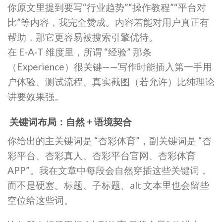
你原文里提到要写“行业趋势”“操作教程”“平台对
比”等内容，我完全赞成。内容若能对用户真正有
帮助，那它更容易被搜索引擎优待。
在 E‑A‑T 维度里，所谓 “经验” 那条
（Experience）很关键——写作时能插入第一手用
户体验、测试流程、真实截图（若允许）比纯理论
讲要效果强。
关键词布局：自然 + 语境契合
你给出的主关键词是 “杏彩体育”，副关键词是 “杏
彩平台、杏彩真人、杏彩平台官网、杏彩体育
APP”。我在文章中每段会自然穿插这些关键词，
而不是硬塞。标题、子标题、alt 文本里也会留些
空位给这些词。