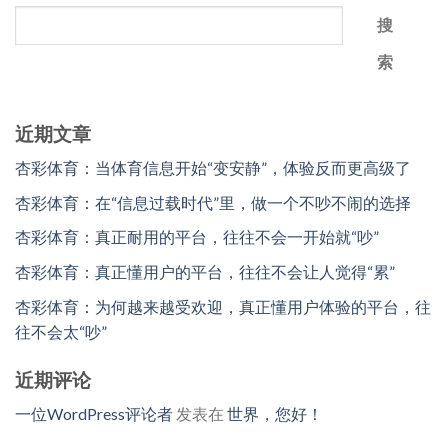
搜
索
近期文章
杏彩体育：当体育信息开始“变安静”，体验反而更高级了
杏彩体育：在“信息过载时代”里，做一个不吵不闹的选择
杏彩体育：真正耐用的平台，往往不会一开始就“吵”
杏彩体育：真正懂用户的平台，往往不会让人觉得“累”
杏彩体育：为何越来越受欢迎，真正懂用户体验的平台，往
往不会太“吵”
近期评论
一位WordPress评论者
发表在
世界，您好！