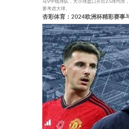
马V中线球队，大小球盘口开出2.5球均水
要考虑大球。
杏彩体育：2024欧洲杯精彩赛事