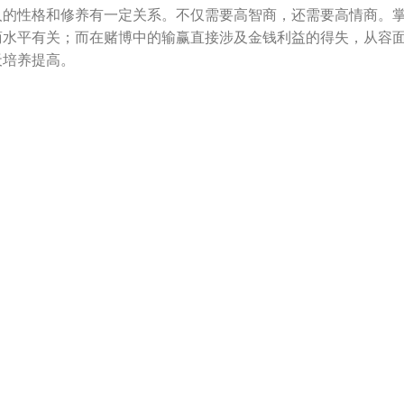
人的性格和修养有一定关系。不仅需要高智商，还需要高情商。
商水平有关；而在赌博中的输赢直接涉及金钱利益的得失，从容
天培养提高。