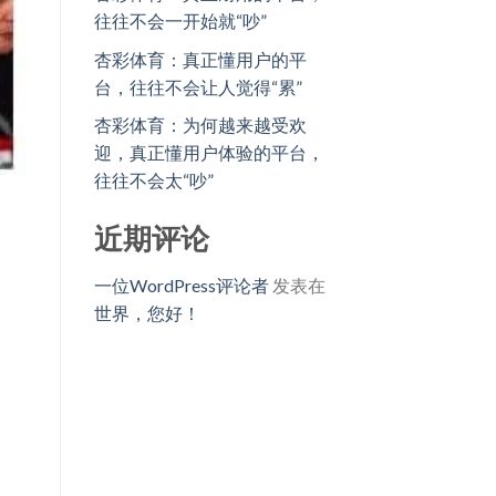
往往不会一开始就“吵”
杏彩体育：真正懂用户的平
台，往往不会让人觉得“累”
杏彩体育：为何越来越受欢
迎，真正懂用户体验的平台，
往往不会太“吵”
近期评论
一位WordPress评论者
发表在
世界，您好！