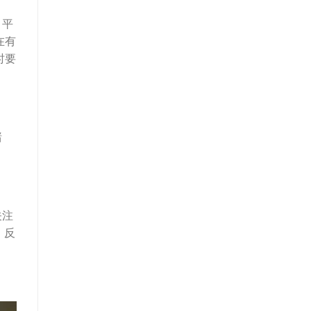
。平
在有
时要
赌
关注
；反