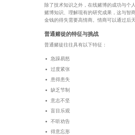
除了技术知识之外，在线赌博的成功与个
赌博知识、理解现有的研究成果，这与智
金钱的得失需要高情商。情商可以通过后
普通赌徒的特征与挑战
普通赌徒往往具有以下特征：
急躁易怒
过度紧张
患得患失
缺乏节制
意志不坚
盲目乐观
不听劝告
得意忘形