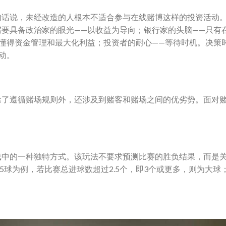
句话说，未经改造的人根本不适合参与在线赌博这样的投资活动
要具备政治家的眼光——以收益为导向；银行家的头脑——只有
懂得资金管理和最大化利益；投资者的耐心——等待时机。决策
动。
除了遵循赌场规则外，还涉及到赌客和赌场之间的优劣势。面对
戏中的一种独特方式。该玩法不要求预测比赛的胜负结果，而是
5球为例，若比赛总进球数超过2.5个，即3个或更多，则为大球