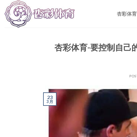
Skip
to
杏彩体育
content
杏彩体育-要控制自己
POS
23
3 月