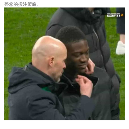
整您的投注策略。