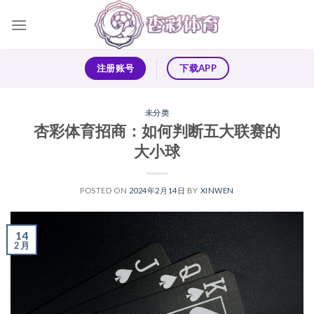
Skip
to
content
注册账号
下载APP
未分类
杏彩体育招商：如何判断五大联赛的
大小球
POSTED ON
2024年2月14日
BY
XINWEN
14
2 月