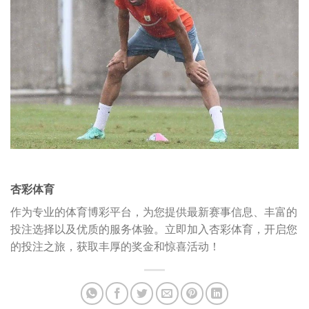
杏彩体育
作为专业的体育博彩平台，为您提供最新赛事信息、丰富的
投注选择以及优质的服务体验。立即加入杏彩体育，开启您
的投注之旅，获取丰厚的奖金和惊喜活动！