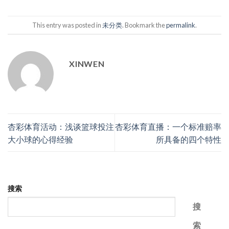
This entry was posted in
未分类
. Bookmark the
permalink
.
XINWEN
杏彩体育活动：浅谈篮球投注
杏彩体育直播：一个标准赔率
大小球的心得经验
所具备的四个特性
搜索
搜
索