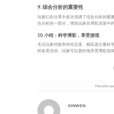
9.
综合分析的重要性
玩家们在分享中多次强调了综合分析的重
合分析的一部分，增加玩家在博彩决策中
10.
小结：科学博彩，享受游戏
无论玩家对赔率持何态度，都应该注重科
的各类活动，玩家可以更好地享受博彩游
This entry wa
XINWEN