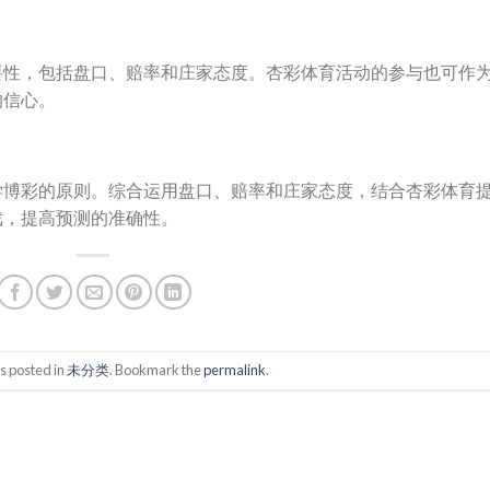
要性，包括盘口、赔率和庄家态度。杏彩体育活动的参与也可作
的信心。
学博彩的原则。综合运用盘口、赔率和庄家态度，结合杏彩体育
戏，提高预测的准确性。
s posted in
未分类
. Bookmark the
permalink
.