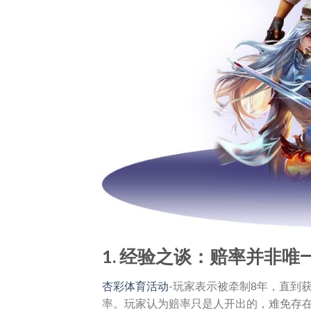
1.
经验之谈：赔率并非唯
杏彩体育活动
-玩家表示被牵制8年，直到
率。玩家认为赔率只是人开出的，难免存