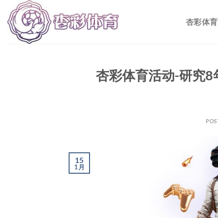
Skip
to
杏彩体育
content
杏彩体育活动-研究
POS
15
1 月