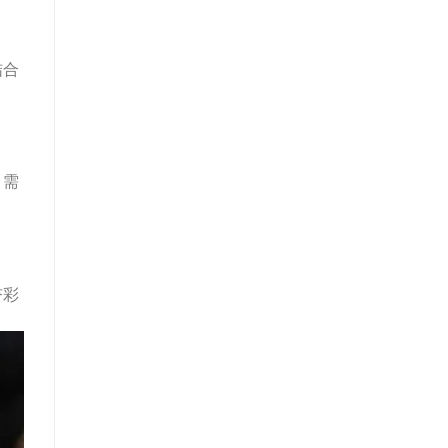
结合
，需
杏彩