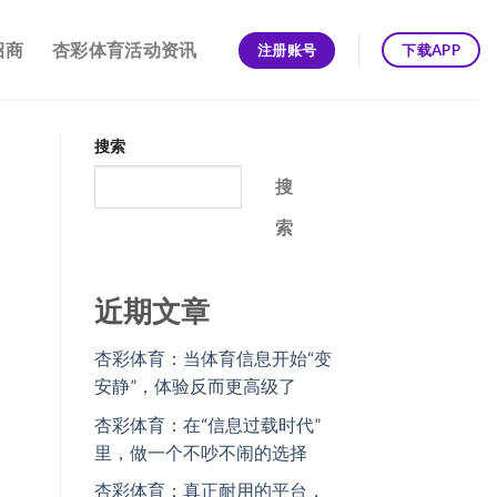
招商
杏彩体育活动资讯
注册账号
下载APP
搜索
搜
索
近期文章
杏彩体育：当体育信息开始“变
安静”，体验反而更高级了
杏彩体育：在“信息过载时代”
里，做一个不吵不闹的选择
杏彩体育：真正耐用的平台，