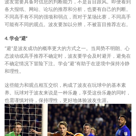
波友需要具备对信息的判断能力，不是盲目跟风。即便看到
各大报纸、网站、论坛的推荐和分析，也要有自己的判断。
不同高手有不同的强项和弱点，而对于某场比赛，不同高手
可能有不同的观点。波友要加以分辨，不被盲目推荐左右。
4. 学会“避”
“避”是波友成功的概率更大的方式之一。当局势不明朗、心
态波动或高手推荐不确定时，波友要学会及时避开，避免在
不确定情况下冒险下注。学会“避”有助于在逆境中保持冷静
和理性。
这些能力和观点相互交织，构成了波友在玩球中的基本素
养。玩球对于波友来说是一种乐趣，享受这份乐趣的同时，
也需谨慎对待，保持理性，更好地体验波友生涯。