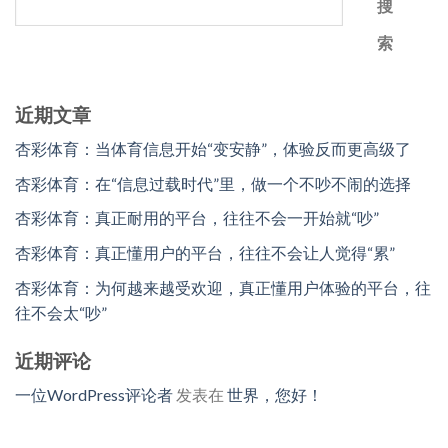
搜
索
近期文章
杏彩体育：当体育信息开始“变安静”，体验反而更高级了
杏彩体育：在“信息过载时代”里，做一个不吵不闹的选择
杏彩体育：真正耐用的平台，往往不会一开始就“吵”
杏彩体育：真正懂用户的平台，往往不会让人觉得“累”
杏彩体育：为何越来越受欢迎，真正懂用户体验的平台，往
往不会太“吵”
近期评论
一位WordPress评论者
发表在
世界，您好！