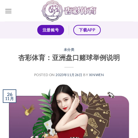
Skip
to
content
注册账号
下载APP
未分类
杏彩体育：亚洲盘口赌球举例说明
POSTED ON
2023年11月26日
BY
XINWEN
26
11 月