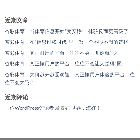
近期文章
杏彩体育：当体育信息开始“变安静”，体验反而更高级了
杏彩体育：在“信息过载时代”里，做一个不吵不闹的选择
杏彩体育：真正耐用的平台，往往不会一开始就“吵”
杏彩体育：真正懂用户的平台，往往不会让人觉得“累”
杏彩体育：为何越来越受欢迎，真正懂用户体验的平台，往
往不会太“吵”
近期评论
一位WordPress评论者
发表在
世界，您好！