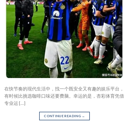
在快节奏的现代生活中，找一个既安全又有趣的娱乐平台，
有时候比挑选咖啡口味还要费脑。幸运的是，杏彩体育凭借
专业运 […]
CONTINUE READING
→