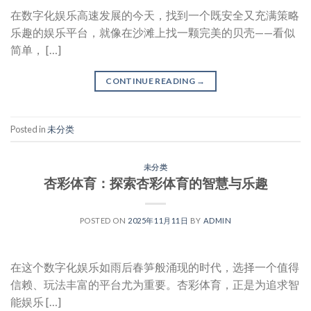
在数字化娱乐高速发展的今天，找到一个既安全又充满策略
乐趣的娱乐平台，就像在沙滩上找一颗完美的贝壳——看似
简单， […]
CONTINUE READING
→
Posted in
未分类
未分类
杏彩体育：探索杏彩体育的智慧与乐趣
POSTED ON
2025年11月11日
BY
ADMIN
在这个数字化娱乐如雨后春笋般涌现的时代，选择一个值得
信赖、玩法丰富的平台尤为重要。杏彩体育，正是为追求智
能娱乐 […]