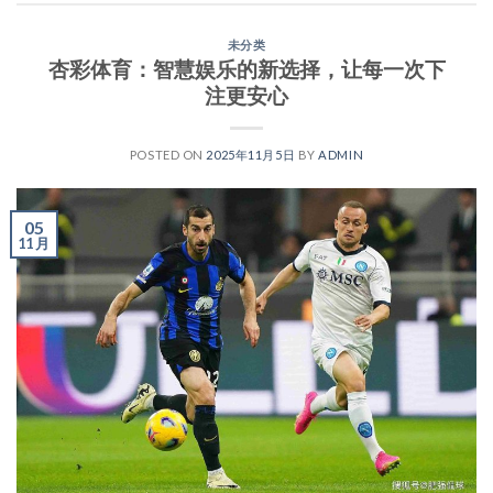
未分类
杏彩体育：智慧娱乐的新选择，让每一次下
注更安心
POSTED ON
2025年11月5日
BY
ADMIN
05
11 月