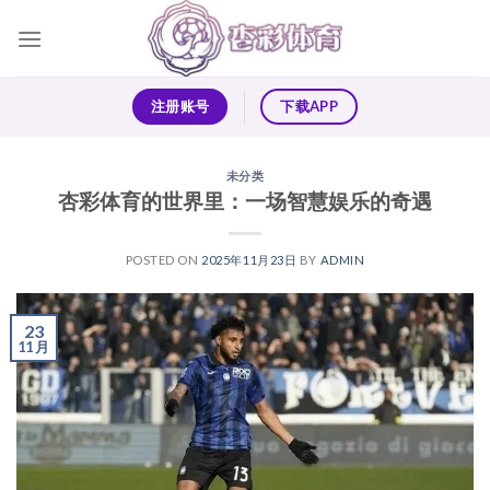
Skip
to
content
注册账号
下载APP
未分类
杏彩体育的世界里：一场智慧娱乐的奇遇
POSTED ON
2025年11月23日
BY
ADMIN
23
11 月