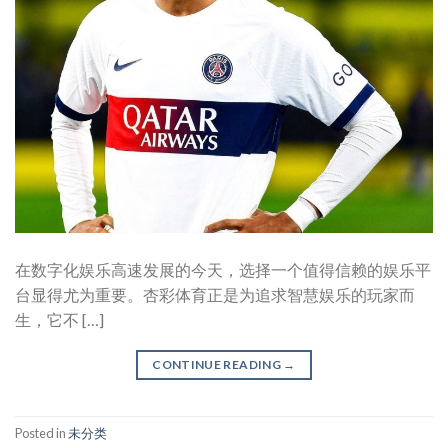
在数字化娱乐高速发展的今天，选择一个值得信赖的娱乐平
台显得尤为重要。杏彩体育正是为追求智慧娱乐的玩家而
生，它不 […]
CONTINUE READING
→
Posted in
未分类