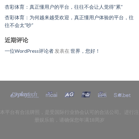
杏彩体育：真正懂用户的平台，往往不会让人觉得“累”
杏彩体育：为何越来越受欢迎，真正懂用户体验的平台，往
往不会太“吵”
近期评论
一位WordPress评论者
发表在
世界，您好！
本平台有合法牌照，是受国际行业协会认可的合法公司。进行注
册娱乐前，请确保您年满18周岁