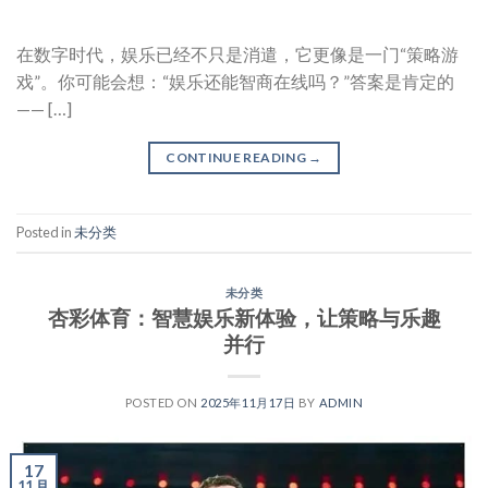
在数字时代，娱乐已经不只是消遣，它更像是一门“策略游
戏”。你可能会想：“娱乐还能智商在线吗？”答案是肯定的
—— […]
CONTINUE READING
→
Posted in
未分类
未分类
杏彩体育：智慧娱乐新体验，让策略与乐趣
并行
POSTED ON
2025年11月17日
BY
ADMIN
17
11 月