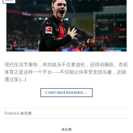
现代生活节奏快，有些娱乐不仅要放松，还得动脑筋。杏彩
体育正是这样一个平台——不仅能让你享受竞技乐趣，还能
通过策 […]
CONTINUE READING
→
Posted in
未分类
未分类